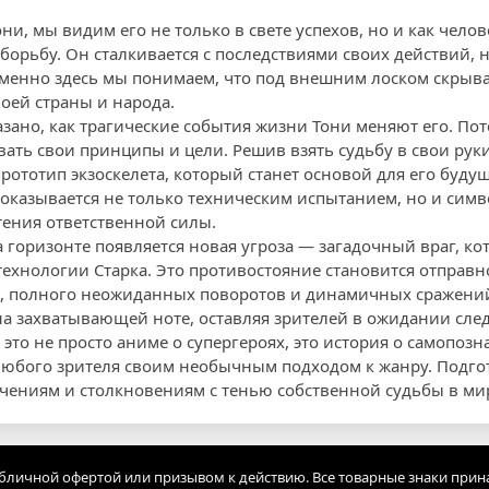
ни, мы видим его не только в свете успехов, но и как чел
орьбу. Он сталкивается с последствиями своих действий, н
менно здесь мы понимаем, что под внешним лоском скрывае
воей страны и народа.
азано, как трагические события жизни Тони меняют его. Пот
ать свои принципы и цели. Решив взять судьбу в свои руки
рототип экзоскелета, который станет основой для его буду
с оказывается не только техническим испытанием, но и сим
ения ответственной силы.
 горизонте появляется новая угроза — загадочный враг, ко
технологии Старка. Это противостояние становится отправн
а, полного неожиданных поворотов и динамичных сражени
на захватывающей ноте, оставляя зрителей в ожидании сл
то не просто аниме о супергероях, это история о самопозн
любого зрителя своим необычным подходом к жанру. Подгот
ниям и столкновениям с тенью собственной судьбы в мир
убличной офертой или призывом к действию. Все товарные знаки прин