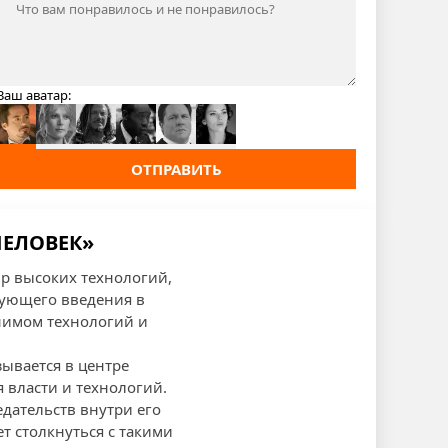
Ваш аватар:
ОТПРАВИТЬ
ЧЕЛОВЕК»
р высоких технологий,
гующего введения в
онимом технологий и
ывается в центре
 власти и технологий.
дательств внутри его
т столкнуться с такими