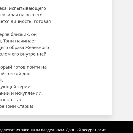
овека, испытывающего
евзирая на всю его
тся личность, готовая
еряв близких, он
, Тони начинает
щего образа Железного
волом его внутренней
торый готов пойти на
ой точкой для
й.
едующей серии.
ании и искуплении,
овьтесь к
е Тони Старка!
адлежат их законным владельцам. Данный ресурс носит