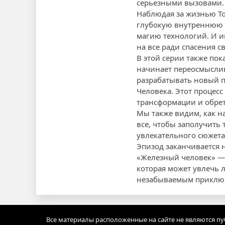
серьезными вызовами.
Наблюдая за жизнью То
глубокую внутреннюю б
магию технологий. И и
на все ради спасения с
В этой серии также пок
начинает переосмыслив
разрабатывать новый п
Человека. Этот процес
трансформации и обрет
Мы также видим, как на
все, чтобы заполучить 
увлекательного сюжет
Эпизод заканчивается 
«Железный человек» — э
которая может увлечь 
незабываемым приключе
Все материалы расположенные на сайте не являются п