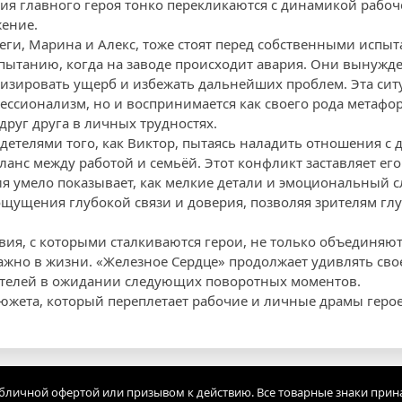
я главного героя тонко перекликаются с динамикой рабоче
ение.
леги, Марина и Алекс, тоже стоят перед собственными испы
спытанию, когда на заводе происходит авария. Они вынуж
зировать ущерб и избежать дальнейших проблем. Эта ситу
ссионализм, но и воспринимается как своего рода метафора
руг друга в личных трудностях.
детелями того, как Виктор, пытаясь наладить отношения с 
анс между работой и семьёй. Этот конфликт заставляет ег
ия умело показывает, как мелкие детали и эмоциональный
щущения глубокой связи и доверия, позволяя зрителям глу
вия, с которыми сталкиваются герои, не только объединяют
 важно в жизни. «Железное Сердце» продолжает удивлять св
ителей в ожидании следующих поворотных моментов.
сюжета, который переплетает рабочие и личные драмы гер
убличной офертой или призывом к действию. Все товарные знаки прин