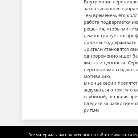
Внутренние переживани
захватывающее напряж
Тем временем, его кол
работа подвергается и
решения, чтобы миними
демонстрирует их профе
должны поддерживать д
Зрители становятся сви
одновременно ищет бал
жизнь и ценности. Сер
персонажами создают о
мотивацию.
В конце серии препятст
задуматься о том, что
глубиной, оставляя зр
Следите за развитием 
ритме!
Все материалы расположенные на сайте не являются п