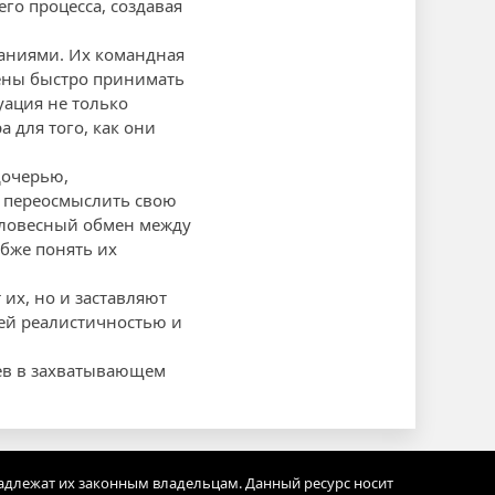
го процесса, создавая
таниями. Их командная
дены быстро принимать
ация не только
 для того, как они
дочерью,
о переосмыслить свою
 словесный обмен между
бже понять их
 их, но и заставляют
оей реалистичностью и
оев в захватывающем
адлежат их законным владельцам. Данный ресурс носит